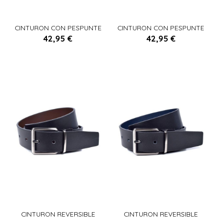
90
95
105
90
100
100
95
CINTURON CON PESPUNTE
CINTURON CON PESPUNTE
CAMEL
NEGRO
42,95 €
42,95 €


Añadir al carrito
Añadir al carrito
85
90
95
100
90
95
105
100
105
115
110
115
110
CINTURON REVERSIBLE
CINTURON REVERSIBLE