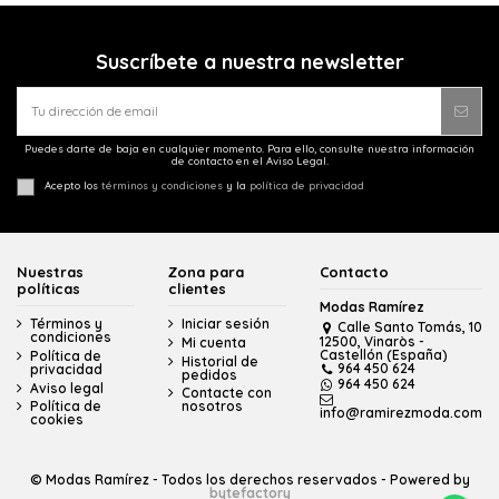
Suscríbete a nuestra newsletter
Puedes darte de baja en cualquier momento. Para ello, consulte nuestra información
de contacto en el Aviso Legal.
Acepto los
términos y condiciones
y la
política de privacidad
Nuestras
Zona para
Contacto
políticas
clientes
Modas Ramírez
Términos y
Iniciar sesión
Calle Santo Tomás, 10
condiciones
12500, Vinaròs -
Mi cuenta
Castellón (España)
Política de
Historial de
964 450 624
privacidad
pedidos
964 450 624
Aviso legal
Contacte con
Política de
nosotros
info@ramirezmoda.com
cookies
© Modas Ramírez - Todos los derechos reservados - Powered by
bytefactory