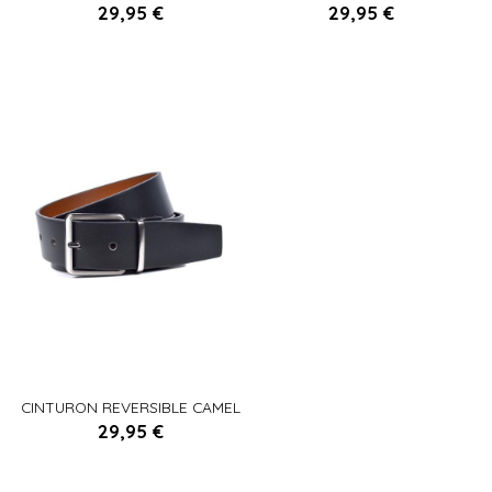
MARRON
MARINO
29,95 €
29,95 €


Añadir al carrito
Añadir al carrito
90
95
105
100
110
115
CINTURON REVERSIBLE CAMEL
29,95 €

Añadir al carrito