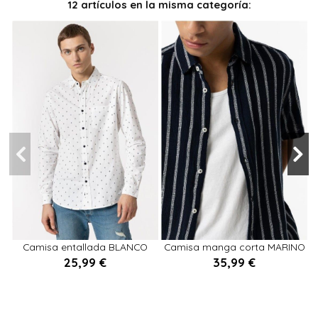
12 artículos en la misma categoría:
M
XXL
M
L
XXL
S
XL
Camisa entallada BLANCO
Camisa manga corta MARINO
25,99 €
35,99 €


Añadir al carrito
Añadir al carrito