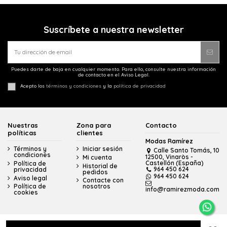
Suscríbete a nuestra newsletter
Puedes darte de baja en cualquier momento. Para ello, consulte nuestra información
de contacto en el Aviso Legal.
Acepto los
términos y condiciones
y la
política de privacidad
Nuestras
Zona para
Contacto
políticas
clientes
Modas Ramírez
Términos y
Iniciar sesión
Calle Santo Tomás, 10
condiciones
12500, Vinaròs -
Mi cuenta
Castellón (España)
Política de
Historial de
964 450 624
privacidad
pedidos
964 450 624
Aviso legal
Contacte con
Política de
nosotros
info@ramirezmoda.com
cookies
© Modas Ramírez - Todos los derechos reservados - Powered by
bytefactory