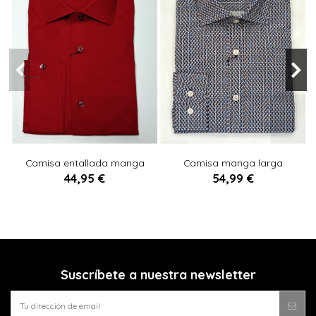
XS
M
L
S
S
L
XL
XXL
Camisa entallada manga
Camisa manga larga
larga GRANATE
estampada AZUL
44,95 €
54,99 €

Añadir al carrito

Añadir al carrito
Suscríbete a nuestra newsletter