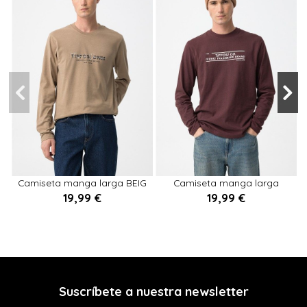
S
L
L
Camiseta manga larga BEIG
Camiseta manga larga
GRANATE
19,99 €
19,99 €


Añadir al carrito
Añadir al carrito
Suscríbete a nuestra newsletter