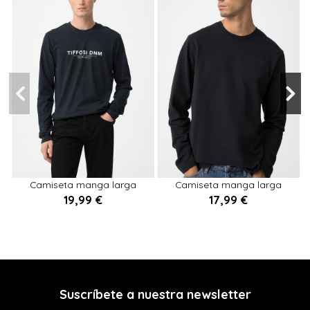
XL
M
XXL
L
XL
Camiseta manga larga
Camiseta manga larga
MARINO
MARINO
19,99 €
17,99 €


Añadir al carrito
Añadir al carrito
Suscríbete a nuestra newsletter