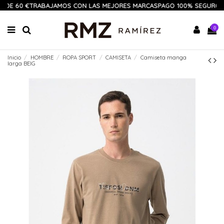
 DE 60 €
TRABAJAMOS CON LAS MEJORES MARCAS
PAGO 100% SEGURO
1
0
Inicio
HOMBRE
ROPA SPORT
CAMISETA
Camiseta manga
larga BEIG