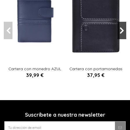
U
U
Cartera con monedro AZUL
Cartera con portamonedas
PETROLEO
NEGRO
39,99 €
37,95 €


Añadir al carrito
Añadir al carrito
Suscríbete a nuestra newsletter