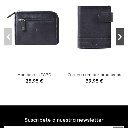
U
U
Monedero NEGRO
Cartera com portamonedas
NEGRO
23,95 €
39,95 €


Añadir al carrito
Añadir al carrito
Suscríbete a nuestra newsletter