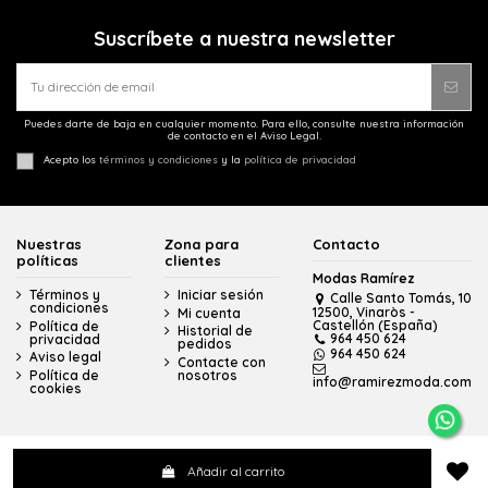
Suscríbete a nuestra newsletter
Puedes darte de baja en cualquier momento. Para ello, consulte nuestra información
de contacto en el Aviso Legal.
Acepto los
términos y condiciones
y la
política de privacidad
Nuestras
Zona para
Contacto
políticas
clientes
Modas Ramírez
Términos y
Iniciar sesión
Calle Santo Tomás, 10
condiciones
12500, Vinaròs -
Mi cuenta
Castellón (España)
Política de
Historial de
964 450 624
privacidad
pedidos
964 450 624
Aviso legal
Contacte con
Política de
nosotros
info@ramirezmoda.com
cookies
© Modas Ramírez - Todos los derechos reservados - Powered by
bytefactory
Añadir al carrito