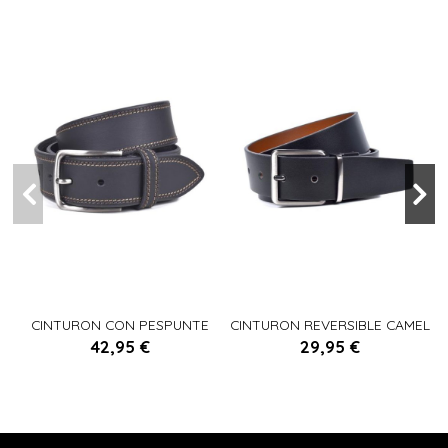
90
95
105
100
90
100
95
110
115
CINTURON CON PESPUNTE
CINTURON REVERSIBLE CAMEL
NEGRO
42,95 €
29,95 €

Añadir al carrito

Añadir al carrito