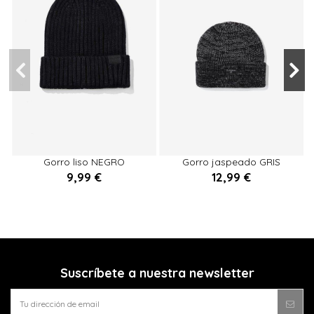
U
U
Gorro liso NEGRO
Gorro jaspeado GRIS
MARENGO
9,99 €
12,99 €


Añadir al carrito
Añadir al carrito
Suscríbete a nuestra newsletter