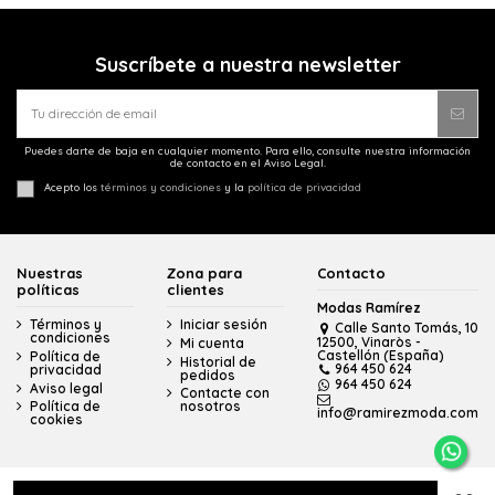
Suscríbete a nuestra newsletter
Puedes darte de baja en cualquier momento. Para ello, consulte nuestra información
de contacto en el Aviso Legal.
Acepto los
términos y condiciones
y la
política de privacidad
Nuestras
Zona para
Contacto
políticas
clientes
Modas Ramírez
Términos y
Iniciar sesión
Calle Santo Tomás, 10
condiciones
12500, Vinaròs -
Mi cuenta
Castellón (España)
Política de
Historial de
964 450 624
privacidad
pedidos
964 450 624
Aviso legal
Contacte con
Política de
nosotros
info@ramirezmoda.com
cookies
© Modas Ramírez - Todos los derechos reservados - Powered by
bytefactory