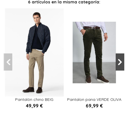
6 artículos en la misma categoría:
39
40
42
40
44
38
42
Pantalón chino BEIG
Pantalon pana VERDE OLIVA
49,99 €
69,99 €


Añadir al carrito
Añadir al carrito