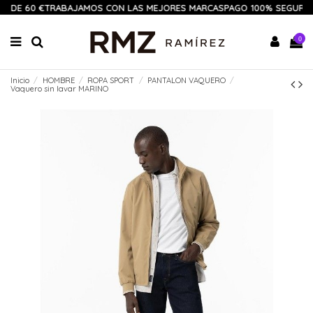
R DE 60 €
TRABAJAMOS CON LAS MEJORES MARCAS
PAGO 100% SEGURO
1
0
Inicio
HOMBRE
ROPA SPORT
PANTALON VAQUERO
Vaquero sin lavar MARINO