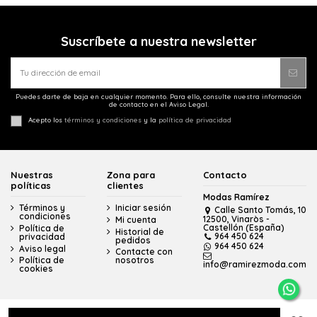
Suscríbete a nuestra newsletter
Puedes darte de baja en cualquier momento. Para ello, consulte nuestra información
de contacto en el Aviso Legal.
Acepto los
términos y condiciones
y la
política de privacidad
Nuestras
Zona para
Contacto
políticas
clientes
Modas Ramírez
Términos y
Iniciar sesión
Calle Santo Tomás, 10
condiciones
12500, Vinaròs -
Mi cuenta
Castellón (España)
Política de
Historial de
964 450 624
privacidad
pedidos
964 450 624
Aviso legal
Contacte con
Política de
nosotros
info@ramirezmoda.com
cookies
© Modas Ramírez - Todos los derechos reservados - Powered by
bytefactory