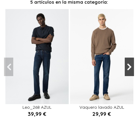
5 artículos en la misma categoría:
38
39
40
36
38
40
44
36
42
44
46
48
48
Leo_268 AZUL
Vaquero lavado AZUL
v
50
39,99 €
29,99 €

Añadir al carrito

Añadir al carrito