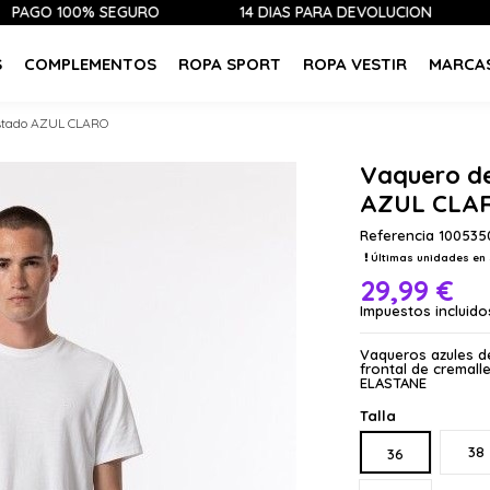
100% SEGURO
14 DÍAS PARA DEVOLUCIÓN
ÚLTI
S
COMPLEMENTOS
ROPA SPORT
ROPA VESTIR
MARCA
stado AZUL CLARO
Vaquero d
AZUL CLA
Referencia
100535
Últimas unidades en 
29,99 €
Impuestos incluido
Vaqueros azules de
frontal de cremal
ELASTANE
Talla
38
36