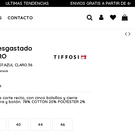
MAS TENDENCIAS
ENVÍOS GRATIS A PARTIR DE 60 €
S
CONTACTO
esgastado
RO
07.AZUL CLARO.36
stock
s
 corte recto, con cinco bolsillos y cierre
lera y botón. 78% COTTON 20% POLYESTER 2%
40
44
46