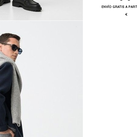
ENVÍO GRATIS A PART
€