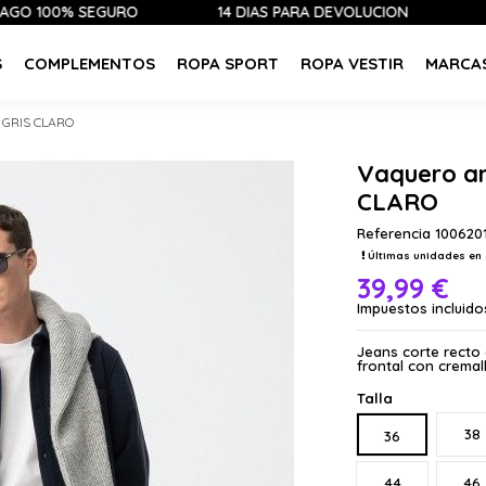
00% SEGURO
14 DÍAS PARA DEVOLUCIÓN
ÚLTIMA
S
COMPLEMENTOS
ROPA SPORT
ROPA VESTIR
MARCA
 GRIS CLARO
Vaquero a
CLARO
Referencia
100620
Últimas unidades en 
39,99 €
Impuestos incluido
Jeans corte recto 
frontal con crema
Talla
38
36
44
46