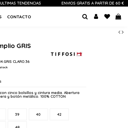
S TENDENCIAS
ENVÍOS GRATIS A PARTIR DE 60 €
S
CONTACTO
mplio GRIS
14.GRIS CLARO.36
stock
s
con cinco bolsillos y cintura media. Abertura
llera y botón metálico. 100% COTTON
39
40
42
48