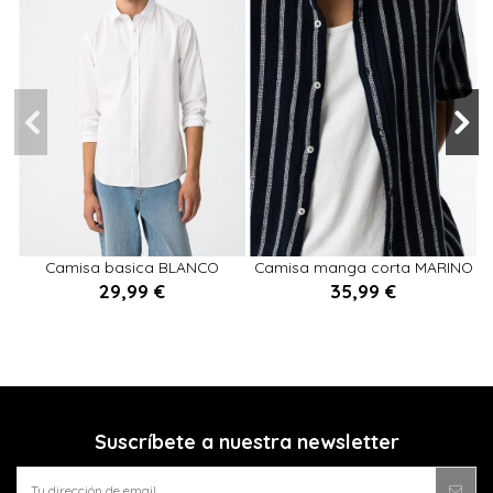
XL
XXL
M
L
XXL
M
XL
Camisa basica BLANCO
Camisa manga corta MARINO
29,99 €
35,99 €


Añadir al carrito
Añadir al carrito
Suscríbete a nuestra newsletter