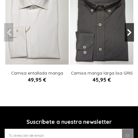
XS
S
M
L
XL
XXL
3XL
M
Camisa entallada manga
Camisa manga larga lisa GRIS
4XL
larga BLANCO
MARENGO
49,95 €
45,95 €

Añadir al carrito

Añadir al carrito
Suscríbete a nuestra newsletter