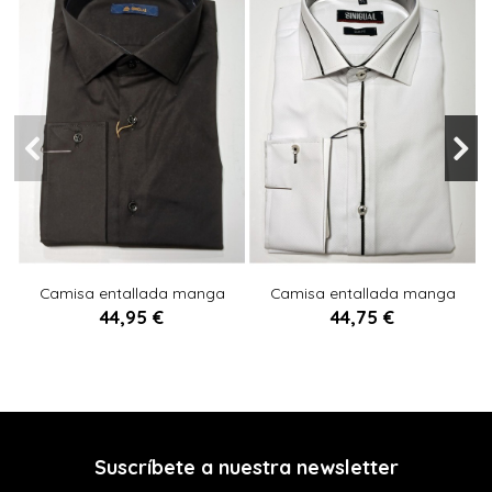
XS
L
XL
M
L
S
XXL
3XL
Camisa entallada manga
Camisa entallada manga
C
larga NEGRO
larga NEGRO
44,95 €
44,75 €

Añadir al carrito

Añadir al carrito
Suscríbete a nuestra newsletter