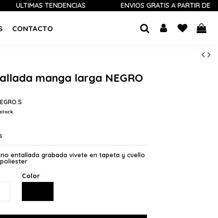
AS TENDENCIAS
ENVÍOS GRATIS A PARTIR DE 60 €
S
CONTACTO
tallada manga larga NEGRO
NEGRO.S
stock
s
iano entallada grabada vivete en tapeta y cuello
poliester
Color
NEGRO