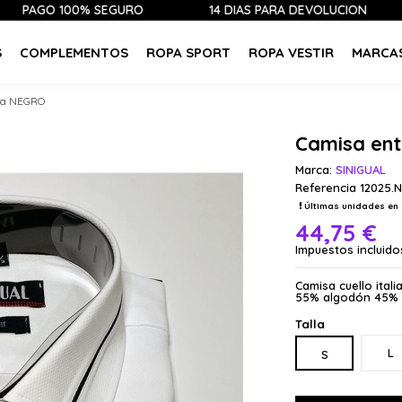
100% SEGURO
14 DÍAS PARA DEVOLUCIÓN
ÚLTIM
S
COMPLEMENTOS
ROPA SPORT
ROPA VESTIR
MARCA
ga NEGRO
Camisa en
Marca:
SINIGUAL
Referencia
12025.
Últimas unidades en 
44,75 €
Impuestos incluido
Camisa cuello ital
55% algodón 45% 
Talla
L
S