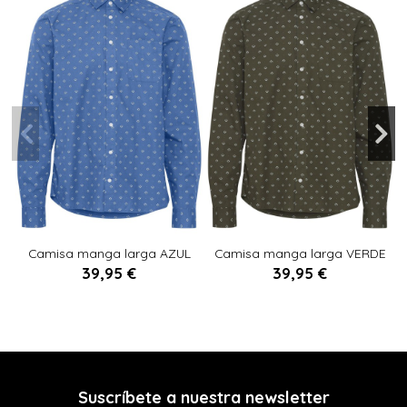
S
L
XL
M
L
XL
XXL
M
XXL
Camisa manga larga AZUL
Camisa manga larga VERDE
CLARO
OLIVA
39,95 €
39,95 €

Añadir al carrito

Añadir al carrito
Suscríbete a nuestra newsletter