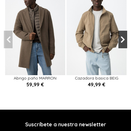
S
L
XL
M
XXL
M
XXL
Abrigo paño MARRON
Cazadora basica BEIG
59,99 €
49,99 €

Añadir al carrito

Añadir al carrito
Suscríbete a nuestra newsletter