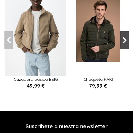
S
L
XL
M
XL
L
XXL
Cazadora basica BEIG
Chaqueta KAKI
49,99 €
79,99 €

Añadir al carrito

Añadir al carrito
Suscríbete a nuestra newsletter