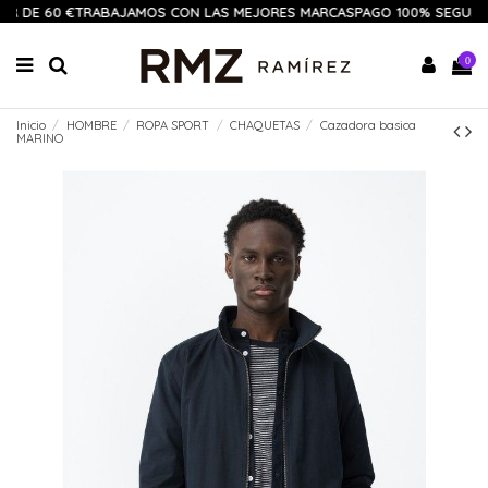
IR DE 60 €
TRABAJAMOS CON LAS MEJORES MARCAS
PAGO 100% SEGURO
0
Inicio
HOMBRE
ROPA SPORT
CHAQUETAS
Cazadora basica
MARINO