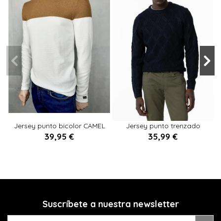
S
L
XXL
XL
XL
L
Jersey punto bicolor CAMEL
Jersey punto trenzado
MARINO
39,95 €
35,99 €


Añadir al carrito
Añadir al carrito
Suscríbete a nuestra newsletter