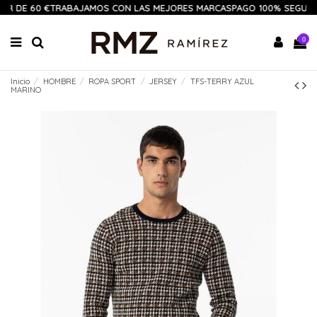
IR DE 60 €
TRABAJAMOS CON LAS MEJORES MARCAS
PAGO 100% SEGURO
0
Inicio
HOMBRE
ROPA SPORT
JERSEY
TFS-TERRY AZUL
MARINO