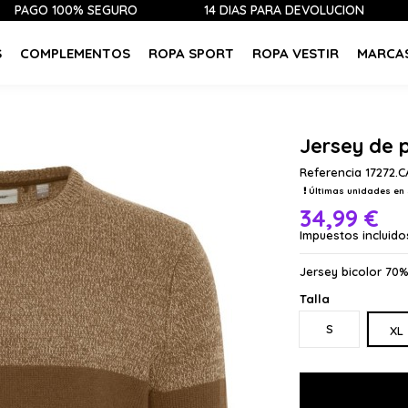
 100% SEGURO
14 DÍAS PARA DEVOLUCIÓN
ÚLT
S
COMPLEMENTOS
ROPA SPORT
ROPA VESTIR
MARCA
Jersey de
Referencia
17272.
Últimas unidades en 
34,99 €
Impuestos incluido
Jersey bicolor 70%
Talla
S
XL