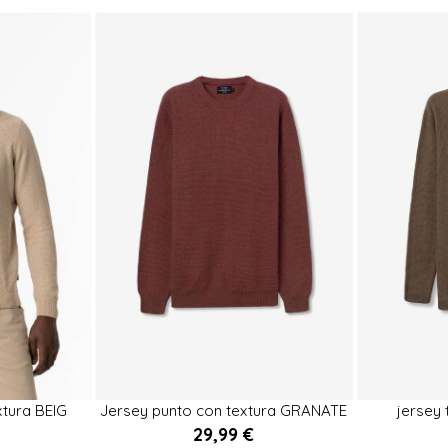
M
S
xtura BEIG
Jersey punto con textura GRANATE
jersey


29,99 €
rrito
Añadir al carrito