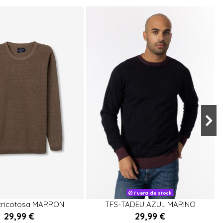
XL
XXL
Fuera de stock

Fuera de stock
 tricotosa MARRON
TFS-TADEU AZUL MARINO
29,99 €
29,99 €
Añadir al carrito