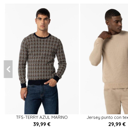
XXL
XL
M
M
TFS-TERRY AZUL MARINO
Jersey punto con te


39,99 €
29,99 €
Añadir al carrito
Añadir al ca