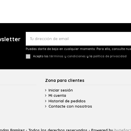
wsletter
Puedes darte de baja en cualquier momento. Para ello, consulte nue
Acepto los
términos y condiciones
y la
política de privacidad
Zona para clientes
Iniciar sesión
Mi cuenta
Historial de pedidos
Contacte con nosotros
odas Ramírez - Todos los derechos reservados - Powered by
bytefac