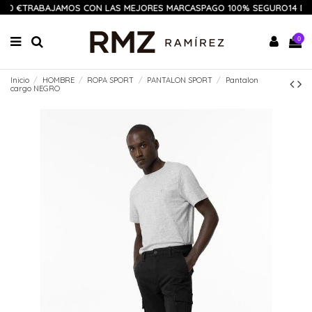
60 €
TRABAJAMOS CON LAS MEJORES MARCAS
PAGO 100% SEGURO
14 DÍ
0
Inicio
HOMBRE
ROPA SPORT
PANTALON SPORT
Pantalon
cargo NEGRO