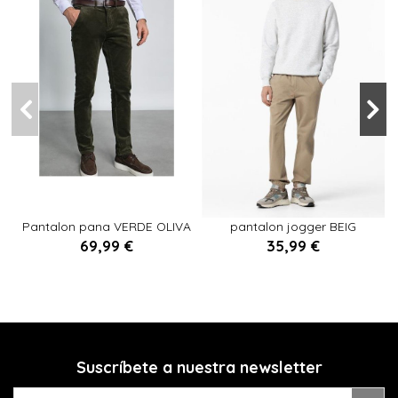
40
44
39
40
44
42
38
Pantalon pana VERDE OLIVA
pantalon jogger BEIG
69,99 €
35,99 €


Añadir al carrito
Añadir al carrito
Suscríbete a nuestra newsletter