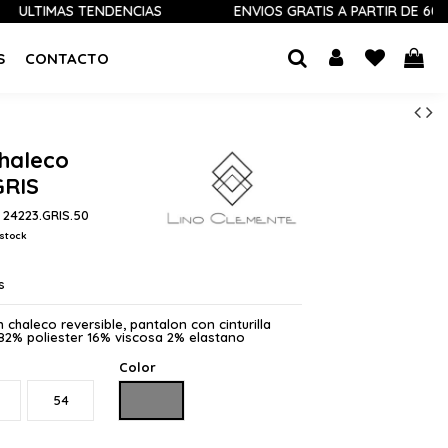
MAS TENDENCIAS
ENVÍOS GRATIS A PARTIR DE 60 €
S
CONTACTO
chaleco
GRIS
 24223.GRIS.50
stock
s
 chaleco reversible, pantalon con cinturilla
 82% poliester 16% viscosa 2% elastano
Color
GRIS
54