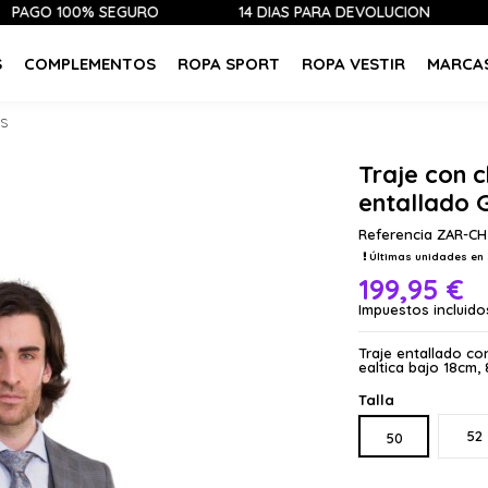
 100% SEGURO
14 DÍAS PARA DEVOLUCIÓN
ÚLTI
S
COMPLEMENTOS
ROPA SPORT
ROPA VESTIR
MARCA
IS
Traje con 
entallado 
Referencia
ZAR-CH
Últimas unidades en 
199,95 €
Impuestos incluido
Traje entallado con
ealtica bajo 18cm,
Talla
52
50