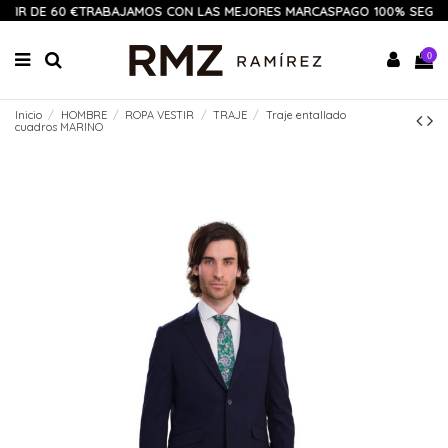
TIR DE 60 €
TRABAJAMOS CON LAS MEJORES MARCAS
PAGO 100% SEGUR
0
Inicio
HOMBRE
ROPA VESTIR
TRAJE
Traje entallado
cuadros MARINO