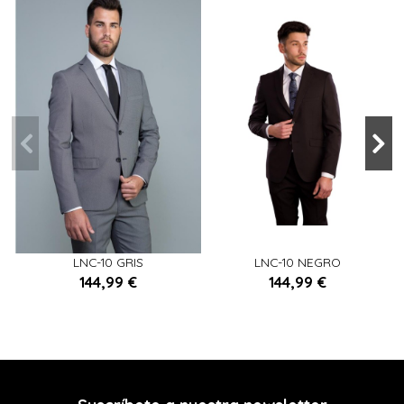
56
54
48
LNC-10 GRIS
LNC-10 NEGRO
144,99 €
144,99 €


Añadir al carrito
Añadir al carrito