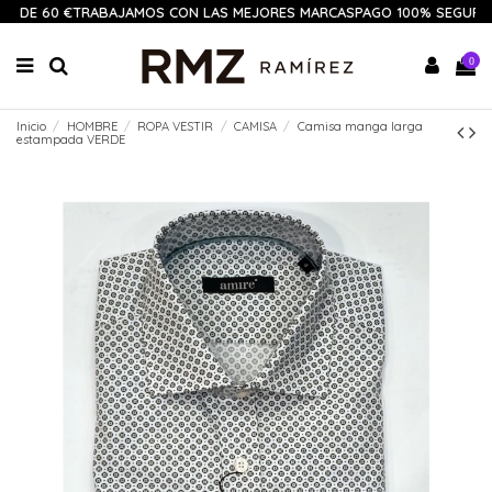
R DE 60 €
TRABAJAMOS CON LAS MEJORES MARCAS
PAGO 100% SEGURO
1
0
Inicio
HOMBRE
ROPA VESTIR
CAMISA
Camisa manga larga
estampada VERDE