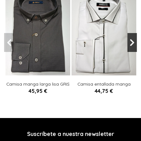
L
M
S
Camisa manga larga lisa GRIS
Camisa entallada manga
MARENGO
larga NEGRO
45,95 €
44,75 €


Añadir al carrito
Añadir al carrito
Suscríbete a nuestra newsletter