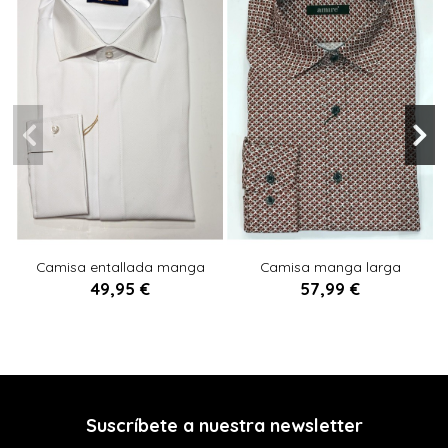
XS
S
M
L
XL
XXL
3XL
S
L
XL
M
Camisa entallada manga
Camisa manga larga
4XL
larga BLANCO
GRANATE
49,95 €
57,99 €

Añadir al carrito

Añadir al carrito
Suscríbete a nuestra newsletter