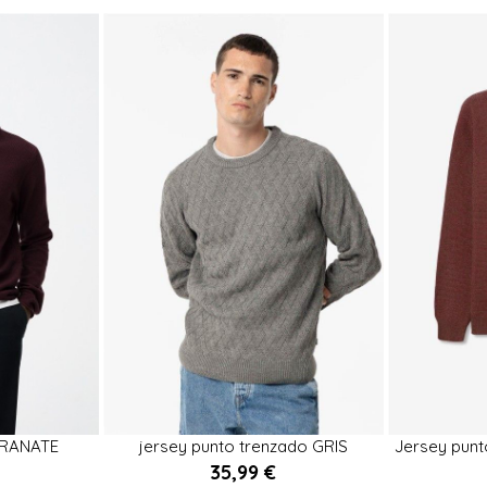
S
L
M
GRANATE
jersey punto trenzado GRIS
Jersey pun


35,99 €
rrito
Añadir al carrito