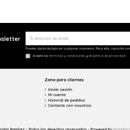
wsletter
Puedes darte de baja en cualquier momento. Para ello, consulte nue
Acepto los
términos y condiciones
y la
política de privacidad
Zona para clientes
Iniciar sesión
Mi cuenta
Historial de pedidos
Contacte con nosotros
odas Ramírez - Todos los derechos reservados - Powered by
bytefac