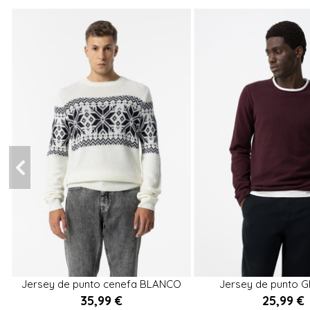
XXL
L
Jersey de punto cenefa BLANCO
Jersey de punto 


35,99 €
25,99 €
Añadir al carrito
Añadir al ca