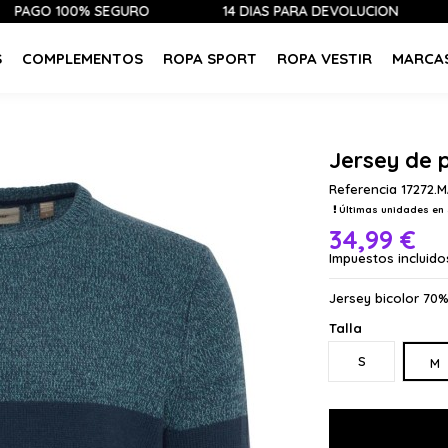
 100% SEGURO
14 DÍAS PARA DEVOLUCIÓN
ÚLT
S
COMPLEMENTOS
ROPA SPORT
ROPA VESTIR
MARCA
Jersey de
Referencia
17272.
Últimas unidades en 
34,99 €
Impuestos incluido
Jersey bicolor 70%
Talla
S
M