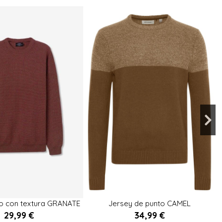
S
XXL
M
XL
to con textura GRANATE
Jersey de punto CAMEL

29,99 €
34,99 €
Añadir al carrito
Añadir al carrito