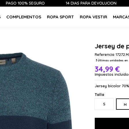
 100% SEGURO
14 DÍAS PARA DEVOLUCIÓN
ÚLT
S
COMPLEMENTOS
ROPA SPORT
ROPA VESTIR
MARCA
Jersey de
Referencia
17272.
Últimas unidades en 
34,99 €
Impuestos incluido
Jersey bicolor 70%
Talla
S
M