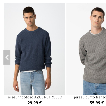
XL
S
XXL
M
jersey tricotosa AZUL PETROLEO
jersey punto trenz


29,99 €
35,99 €
Añadir al carrito
Añadir al ca