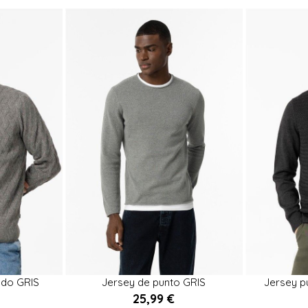
L
M
XXL
S
XL
ado GRIS
Jersey de punto GRIS
Jersey 


25,99 €
rrito
Añadir al carrito