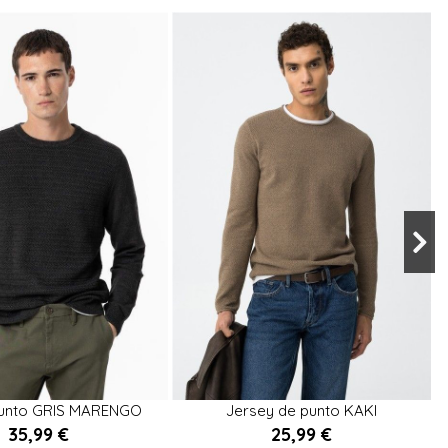
M
XL
L
M
punto GRIS MARENGO
Jersey de punto KAKI

35,99 €
25,99 €
Añadir al carrito
Añadir al carrito