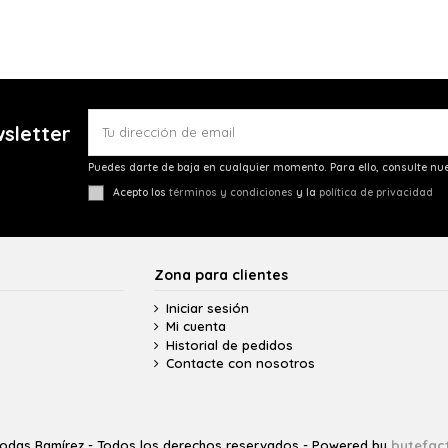
wsletter
Puedes darte de baja en cualquier momento. Para ello, consulte nue
Acepto los
términos y condiciones
y la
política de privacidad
Zona para clientes
Iniciar sesión
Mi cuenta
Historial de pedidos
Contacte con nosotros
odas Ramírez - Todos los derechos reservados - Powered by
bytefac